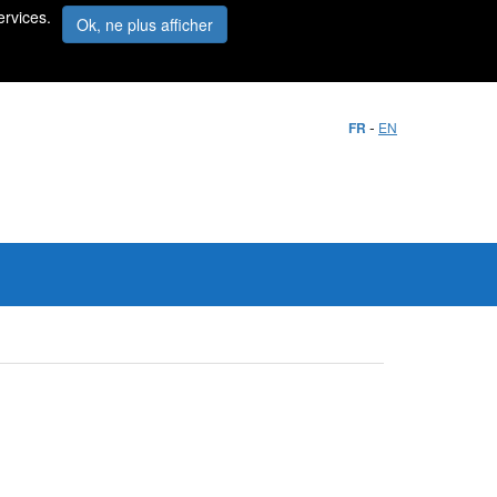
ervices.
Ok, ne plus afficher
-
FR
EN