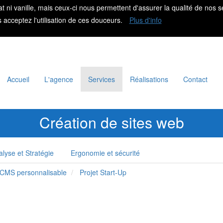
at ni vanille, mais ceux-ci nous permettent d'assurer la qualité de nos s
s acceptez l'utilisation de ces douceurs.
Plus d'info
Accueil
L'agence
Services
Réalisations
Contact
Création de sites web
alyse et Stratégie
Ergonomie et sécurité
 CMS personnalisable
Projet Start-Up