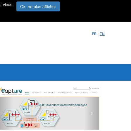
ervices.
Ok, ne plus afficher
-
FR
EN