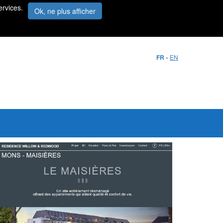
ervices.
Ok, ne plus afficher
-
FR
EN