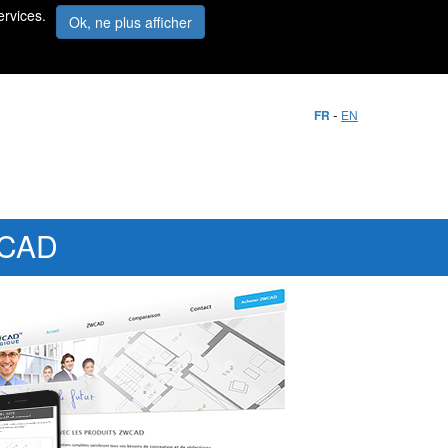
ervices.
Ok, ne plus afficher
-
FR
EN
ZWCAD